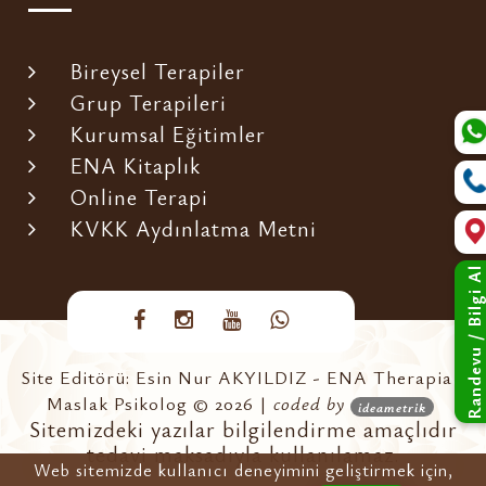
Bireysel Terapiler
Grup Terapileri
Kurumsal Eğitimler
ENA Kitaplık
Online Terapi
KVKK Aydınlatma Metni
Randevu / Bilgi Al
Site Editörü: Esin Nur AKYILDIZ - ENA Therapia -
Maslak Psikolog © 2026 |
coded by
ideametrik
Sitemizdeki yazılar bilgilendirme amaçlıdır
tedavi maksadıyla kullanılamaz.
Web sitemizde kullanıcı deneyimini geliştirmek için,