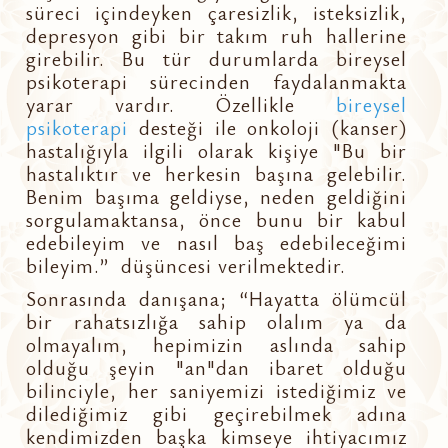
süreci içindeyken çaresizlik, isteksizlik,
depresyon gibi bir takım ruh hallerine
girebilir. Bu tür durumlarda bireysel
psikoterapi sürecinden faydalanmakta
yarar vardır. Özellikle
bireysel
psikoterapi
desteği ile onkoloji (kanser)
hastalığıyla ilgili olarak kişiye "Bu bir
hastalıktır ve herkesin başına gelebilir.
Benim başıma geldiyse, neden geldiğini
sorgulamaktansa, önce bunu bir kabul
edebileyim ve nasıl baş edebileceğimi
bileyim.” düşüncesi verilmektedir.
Sonrasında danışana; “Hayatta ölümcül
bir rahatsızlığa sahip olalım ya da
olmayalım, hepimizin aslında sahip
olduğu şeyin "an"dan ibaret olduğu
bilinciyle, her saniyemizi istediğimiz ve
dilediğimiz gibi geçirebilmek adına
kendimizden başka kimseye ihtiyacımız