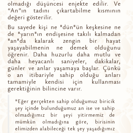
olmadığı düşüncesi enjekte edilir. Ve
“An”ın tadını çıkartabilme kısmının
değeri gösterilir.
Bu sayede kişi ne "dün"ün keşkesine ne
de "yarın"ın endişesine takılı kalmadan
"an"da kalarak zengin bir hayat
yaşayabilmenin ne demek olduğunu
öğrenir. Daha huzurlu daha mutlu ve
daha heyacanlı saniyeler, dakikalar,
günler ve anlar yaşamaya başlar. Çünkü
o an itibariyle sahip olduğu anları
tamamiyle kendisi için kullanması
gerektiğinin bilincine varır.
"Eğer gerçekten sahip olduğumuz biricik
şey içinde bulunduğumuz an ise ve sahip
olmadığımız bir şeyi yitirmemiz de
mümkün olmadığına göre, birisinin
elimizden alabileceği tek şey yaşadığımız