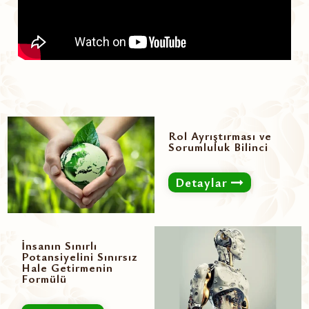
Rol Ayrıştırması ve
Sorumluluk Bilinci
Detaylar
İnsanın Sınırlı
Potansiyelini Sınırsız
Hale Getirmenin
Formülü