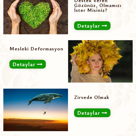
Destek Veren
Gözünüz, Olmamızı
İster Misiniz?
Detaylar
Mesleki Deformasyon
Detaylar
Zirvede Olmak
Detaylar