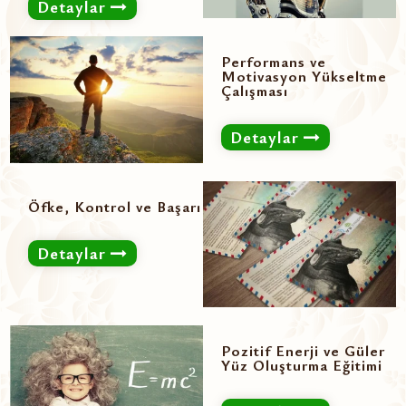
Detaylar
Performans ve
Motivasyon Yükseltme
Çalışması
Detaylar
Öfke, Kontrol ve Başarı
Detaylar
Pozitif Enerji ve Güler
Yüz Oluşturma Eğitimi