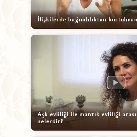
İlişkilerde bağımlılıktan kurtulman
Aşk evliliği ile mantık evliliği ara
nelerdir?