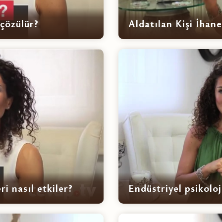
 çözülür?
Aldatılan Kişi İhane
ri nasıl etkiler?
Endüstriyel psikoloj