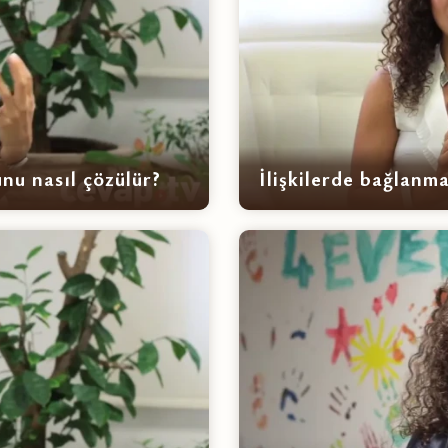
nu nasıl çözülür?
İlişkilerde bağlanm