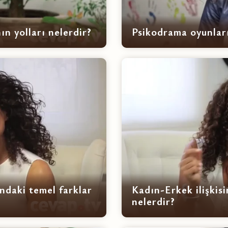
ın yolları nelerdir?
Psikodrama oyunları
sındaki temel farklar
Kadın-Erkek ilişkis
nelerdir?