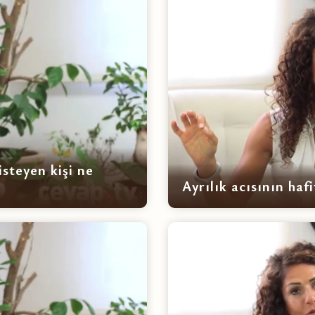
steyen kişi ne
Ayrılık acısının hafi