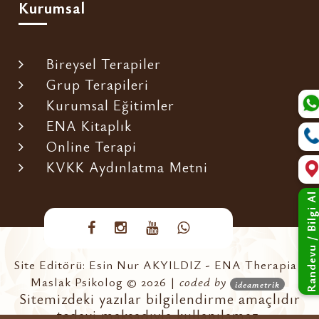
Kurumsal
Bireysel Terapiler
Grup Terapileri
Kurumsal Eğitimler
ENA Kitaplık
Online Terapi
KVKK Aydınlatma Metni
Randevu / Bilgi Al
Site Editörü: Esin Nur AKYILDIZ - ENA Therapia -
Maslak Psikolog © 2026 |
coded by
ideametrik
Sitemizdeki yazılar bilgilendirme amaçlıdır
tedavi maksadıyla kullanılamaz.