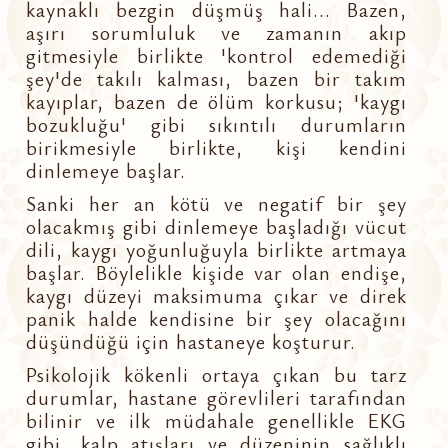
kaynaklı bezgin düşmüş hali... Bazen,
aşırı sorumluluk ve zamanın akıp
gitmesiyle birlikte 'kontrol edemediği
şey'de takılı kalması, bazen bir takım
kayıplar, bazen de ölüm korkusu; 'kaygı
bozukluğu' gibi sıkıntılı durumların
birikmesiyle birlikte, kişi kendini
dinlemeye başlar.
Sanki her an kötü ve negatif bir şey
olacakmış gibi dinlemeye başladığı vücut
dili, kaygı yoğunluğuyla birlikte artmaya
başlar. Böylelikle kişide var olan endişe,
kaygı düzeyi maksimuma çıkar ve direk
panik halde kendisine bir şey olacağını
düşündüğü için hastaneye koşturur.
Psikolojik kökenli ortaya çıkan bu tarz
durumlar, hastane görevlileri tarafından
bilinir ve ilk müdahale genellikle EKG
gibi, kalp atışları ve düzeninin sağlıklı