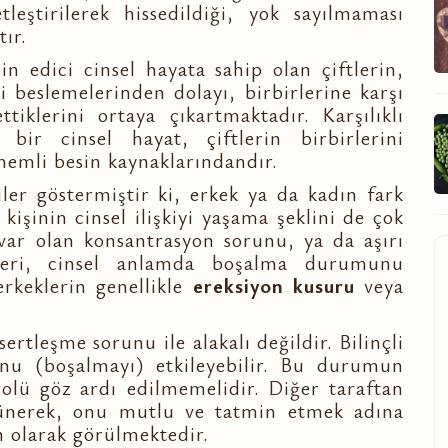
etleştirilerek hissedildiği, yok sayılmaması
ır.
in edici cinsel hayata sahip olan çiftlerin,
ni beslemelerinden dolayı, birbirlerine karşı
tiklerini ortaya çıkartmaktadır. Karşılıklı
bir cinsel hayat, çiftlerin birbirlerini
emli besin kaynaklarındandır.
ler göstermiştir ki, erkek ya da kadın fark
, kişinin cinsel ilişkiyi yaşama şeklini de çok
 var olan konsantrasyon sorunu, ya da aşırı
leri, cinsel anlamda boşalma durumunu
erkeklerin genellikle
ereksiyon kusuru
veya
ertleşme sorunu ile alakalı değildir. Bilinçli
onu (boşalmayı) etkileyebilir. Bu durumun
rolü göz ardı edilmemelidir. Diğer taraftan
ünerek, onu mutlu ve tatmin etmek adına
n olarak görülmektedir.