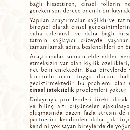
bağlı hissettiren, cinsel rollerin n
gereken son derece önemli bir kaynakt
Yapılan araştırmalar sağlıklı ve tatm
bireysel olarak cinsel gereksinimleri
daha toleranslı ve daha bağlı hisset
tatmin sağlayıcı düzeyde yaşanan 
tamamlamak adına beslendikleri en ön
Araştırmalar sonucu elde edilen veri
etmeksizin var olan kişilik özellikleri
net belirlemektedir. Bazı bireylerde
kontrollü olan duygu durum hal
geciktirmektedir. Bu problemi olan 
cinsel isteksizlik
problemleri yoktur.
Dolayısıyla problemleri direkt olarak s
ve bilinç altı düşünceler ejakulasy
oluşmasında bazen fazla stresin de 
partnerini kendinden daha çok düş
kendini yok sayan bireylerde de yoğu