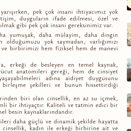
arışırken, pek çok insani ihtiyacımız yok
tişim, duyguların ifade edilmesi, özel ve
lmak gibi pek çok insani gereksinimiz var.
 daha yumuşak, daha mülayim, daha dingin
san olduğumuzu yok saymadan, varlığımızı
 ve birbirimizi hem fiziksel hem de manevi
 da, erkeği de besleyen en temel kaynak,
vücut anatomileri gereği, hem de cinsiyet
i yaşayabilmeleri adına aidiyet duygusunu
birleşme şekilleri ve bunun hissettirdiği
inden biri olan cinsellik, en az su içmek,
 bir ihtiyaçtır. Kaliteli ve tatmin edici bir
emel besin kaynaklarındandır.
kileri daha güçlü ve dinamik şekilde hayatta
cinsellik, kadın ile erkeği birbirine ait ve