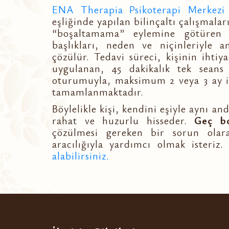
ENA Therapia Psikoterapi Merkezi
eşliğinde yapılan bilinçaltı çalışmala
“boşaltamama” eylemine götüren s
başlıkları, neden ve niçinleriyle a
çözülür. Tedavi süreci, kişinin ihti
uygulanan, 45 dakikalık tek seans
oturumuyla, maksimum 2 veya 3 ay iç
tamamlanmaktadır.
Böylelikle kişi, kendini eşiyle aynı a
rahat ve huzurlu hisseder.
Geç b
çözülmesi gereken bir sorun olar
aracılığıyla yardımcı olmak isteri
alabilirsiniz.