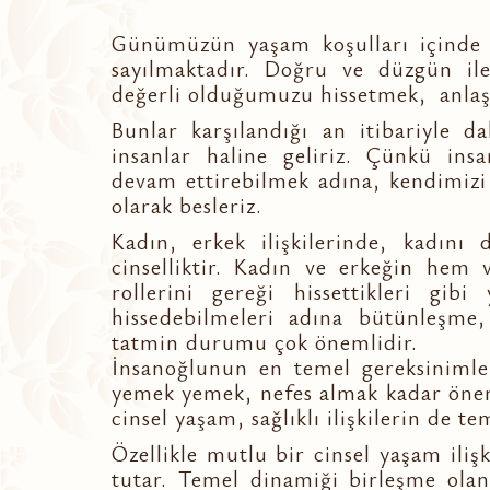
Günümüzün yaşam koşulları içinde y
sayılmaktadır. Doğru ve düzgün ile
değerli olduğumuzu hissetmek, anlaşı
Bunlar karşılandığı an itibariyle
insanlar haline geliriz. Çünkü in
devam ettirebilmek adına, kendimizi
olarak besleriz.
Kadın, erkek ilişkilerinde, kadını
cinselliktir. Kadın ve erkeğin hem 
rollerini gereği hissettikleri gib
hissedebilmeleri adına bütünleşme, 
tatmin durumu çok önemlidir.
İnsanoğlunun en temel gereksinimler
yemek yemek, nefes almak kadar önemli
cinsel yaşam, sağlıklı ilişkilerin de t
Özellikle mutlu bir cinsel yaşam iliş
tutar. Temel dinamiği birleşme olan 