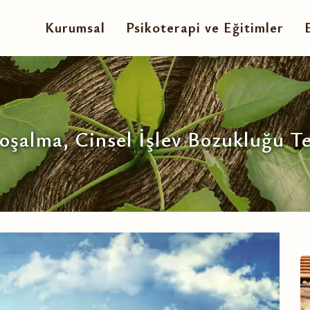
Kurumsal
Psikoterapi ve Eğitimler
şalma, Cinsel İşlev Bozukluğu Te