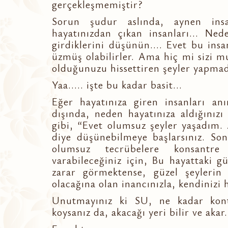
gerçekleşmemiştir?
Sorun şudur aslında, aynen insa
hayatınızdan çıkan insanları... Ned
girdiklerini düşünün.... Evet bu insa
üzmüş olabilirler. Ama hiç mi sizi m
olduğunuzu hissettiren şeyler yapmad
Yaa..... işte bu kadar basit...
Eğer hayatınıza giren insanları anı
dışında, neden hayatınıza aldığınız
gibi, “Evet olumsuz şeyler yaşadım.
diye düşünebilmeye başlarsınız. Son
olumsuz tecrübelere konsantre
varabileceğiniz için, Bu hayattaki gü
zarar görmektense, güzel şeylerin
olacağına olan inancınızla, kendinizi 
Unutmayınız ki SU, ne kadar kont
koysanız da, akacağı yeri bilir ve akar.