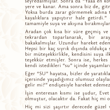
seyredalmışlar. Sonra da “Yaaa en k
yere ve kanar. Ama sonra biz de, git
Yoksa burda zarar görmemek adına
kayalıklara yapıştırır hale getirdi.”
tamamiyle suya ve akışına bırakmışlar.
Aradan çok kısa bir süre geçmiş ve
tekrardan toparlanarak, bir aray
bakakalmışlar. Uzundur hareket ede
Hepsi bir kaç sıyrık dışında oldukça
bir müteşekkirlikle, kendisini suya i
teşekkür etmişler. Sonra ise, herke
kendi istedikleri “su” içinde yaşamla
Eğer “SU” hayatsa, bizler de yaratıkla
içersinde yaşadığımız olumsuz olayla
gelir mi?” endişesiyle hareket edemez 
İşin enteresan kısmı ise şudur, Eve
olmuştur, olacaktır da. Fakat hiç mi 
Hiç mi sizi şaşırtır derecede güzel