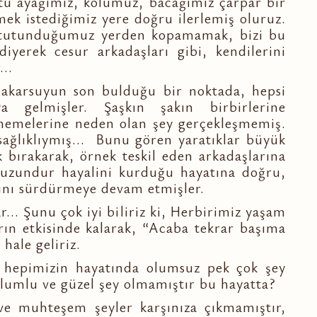
ötü ayağımız, kolumuz, bacağımız çarpar bir
mek istediğimiz yere doğru ilerlemiş oluruz.
 tutunduğumuz yerden kopamamak, bizi bu
 diyerek cesur arkadaşları gibi, kendilerini
..
 akarsuyun son bulduğu bir noktada, hepsi
a gelmişler. Şaşkın şakın birbirlerine
memelerine neden olan şey gerçekleşmemiş.
 sağlıklıymış... Bunu gören yaratıklar büyük
lk bırakarak, örnek teskil eden arkadaşlarına
s uzundur hayalini kurduğu hayatına doğru,
rını sürdürmeye devam etmişler.
r... Şunu çok iyi biliriz ki, Herbirimiz yaşam
rın etkisinde kalarak, “Acaba tekrar başıma
hale geliriz.
t hepimizin hayatında olumsuz pek çok şey
olumlu ve güzel şey olmamıştır bu hayatta?
 ve muhteşem şeyler karşınıza çıkmamıştır,