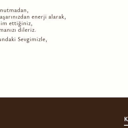
 unutmadan,
şarınızdan enerji alarak,
im ettiğiniz,
anızı dileriz.
ndaki Sevgimizle,
K