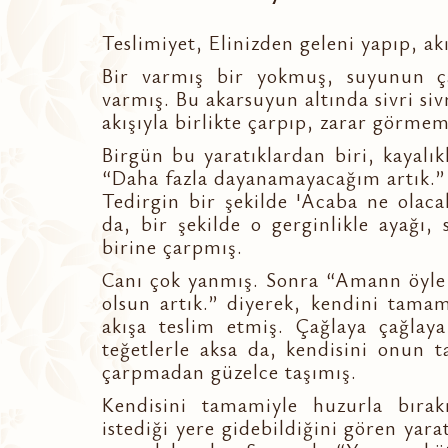
Teslimiyet, Elinizden geleni yapıp, a
Bir varmış bir yokmuş, suyunun ça
varmış. Bu akarsuyun altında sivri siv
akışıyla birlikte çarpıp, zarar görme
Birgün bu yaratıklardan biri, kayal
“Daha fazla dayanamayacağım artık.” 
Tedirgin bir şekilde 'Acaba ne olaca
da, bir şekilde o gerginlikle ayağı,
birine çarpmış.
Canı çok yanmış. Sonra “Amann öyle 
olsun artık.” diyerek, kendini tama
akışa teslim etmiş. Çağlaya çağlaya
teğetlerle aksa da, kendisini onun 
çarpmadan güzelce taşımış.
Kendisini tamamiyle huzurla bırak
istediği yere gidebildiğini gören yara