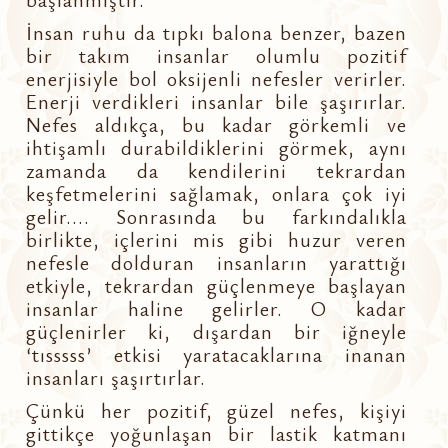
İnsan ruhu da tıpkı balona benzer, bazen
bir takım insanlar olumlu pozitif
enerjisiyle bol oksijenli nefesler verirler.
Enerji verdikleri insanlar bile şaşırırlar.
Nefes aldıkça, bu kadar görkemli ve
ihtişamlı durabildiklerini görmek, aynı
zamanda da kendilerini tekrardan
keşfetmelerini sağlamak, onlara çok iyi
gelir.... Sonrasında bu farkındalıkla
birlikte, içlerini mis gibi huzur veren
nefesle dolduran insanların yarattığı
etkiyle, tekrardan güçlenmeye başlayan
insanlar haline gelirler. O kadar
güçlenirler ki, dışardan bir iğneyle
‘tısssss’ etkisi yaratacaklarına inanan
insanları şaşırtırlar.
Çünkü her pozitif, güzel nefes, kişiyi
gittikçe yoğunlaşan bir lastik katmanı