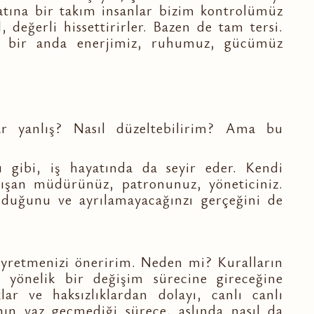
yatına bir takım insanlar bizim kontrolümüz
l, değerli hissettirirler. Bazen de tam tersi.
de, bir anda enerjimiz, ruhumuz, gücümüz
r yanlış? Nasıl düzeltebilirim? Ama bu
gibi, iş hayatında da seyir eder. Kendi
ışan müdürünüz, patronunuz, yöneticiniz.
olduğunu ve ayrılamayacağınzı gerçeğini de
 seyretmenizi öneririm. Neden mi? Kuralların
e yönelik bir değişim sürecine gireceğine
ar ve haksızlıklardan dolayı, canlı canlı
n vaz geçmediği sürece, aslında nasıl da