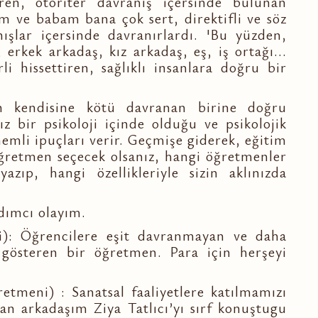
iren, otoriter davranış içersinde bulunan
m ve babam bana çok sert, direktifli ve söz
ışlar içersinde davranırlardı. 'Bu yüzden,
rkek arkadaş, kız arkadaş, eş, iş ortağı...
li hissettiren, sağlıklı insanlara doğru bir
un kendisine kötü davranan birine doğru
z bir psikoloji içinde olduğu ve psikolojik
önemli ipuçları verir. Geçmişe giderek, eğitim
öğretmen seçecek olsanız, hangi öğretmenler
yazıp, hangi özellikleriyle sizin aklınızda
dımcı olayım.
i): Öğrencilere eşit davranmayan ve daha
at gösteren bir öğretmen. Para için herşeyi
ğretmeni) : Sanatsal faaliyetlere katılmamızı
lan arkadaşım Ziya Tatlıcı’yı sırf konuştugu