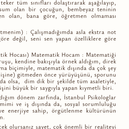
 teker tüm sınıfları dolaştırarak aşağılayıp,
masum olan bir çocuğun, bembeyaz teninin
den olan, bana göre, öğretmen olmaması
etmenim) : Çalışmadığımda asla ekstra not
göre değil, seni sen yapan özelliklere göre
atik Hocası) Matematik Hocam : Matematiği
uşu, kendine bakışıyla örnek aldığım, direk
a biçimiyle, matematik dışında da çok şey
 (işine) gitmeden önce yürüyüşünü, sporunu
da olsa, dim dik bir şekilde tüm asaletiyle,
 işini büyük bir saygıyla yapan kıymetli biri.
dığım dönem zarfında, İstanbul Psikologlar
mimi ve iş dışında da, sosyal sorumluluğu
 ve enerjiye sahip, örgütlenme kültürünün
m.
ek olursanız şayet, çok önemli bir realiteyi