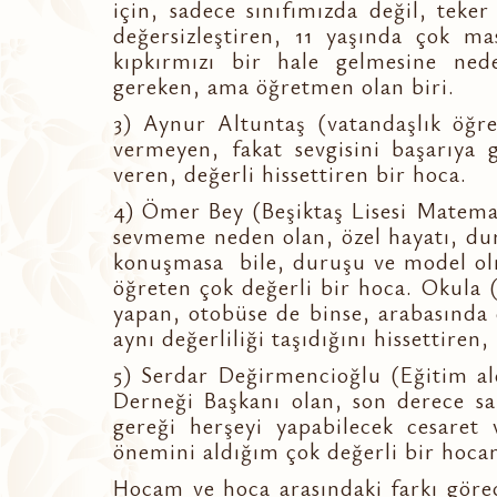
için, sadece sınıfımızda değil, teker
değersizleştiren, 11 yaşında çok 
kıpkırmızı bir hale gelmesine ne
gereken, ama öğretmen olan biri.
3) Aynur Altuntaş (vatandaşlık öğr
vermeyen, fakat sevgisini başarıya 
veren, değerli hissettiren bir hoca.
4) Ömer Bey (Beşiktaş Lisesi Matem
sevmeme neden olan, özel hayatı, dur
konuşmasa bile, duruşu ve model olm
öğreten çok değerli bir hoca. Okula
yapan, otobüse de binse, arabasında 
aynı değerliliği taşıdığını hissettiren,
5) Serdar Değirmencioğlu (Eğitim al
Derneği Başkanı olan, son derece sa
gereği herşeyi yapabilecek cesaret
önemini aldığım çok değerli bir hoca
Hocam ve hoca arasındaki farkı görec