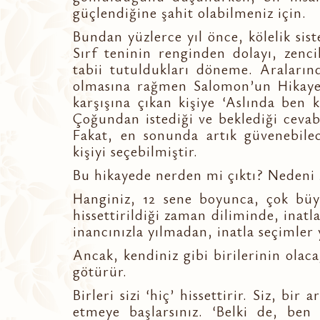
güçlendiğine şahit olabilmeniz için.
Bundan yüzlerce yıl önce, kölelik si
Sırf teninin renginden dolayı, zenci
tabii tutuldukları döneme. Araların
olmasına rağmen Salomon’un Hikayesi
karşışına çıkan kişiye ‘Aslında ben 
Çoğundan istediği ve beklediği cevab
Fakat, en sonunda artık güvenebilec
kişiyi seçebilmiştir.
Bu hikayede nerden mi çıktı? Nedeni
Hanginiz, 12 sene boyunca, çok büyü
hissettirildiği zaman diliminde, inatla
inancınızla yılmadan, inatla seçimle
Ancak, kendiniz gibi birilerinin olaca
götürür.
Birleri sizi ‘hiç’ hissettirir. Siz, bi
etmeye başlarsınız. ‘Belki de, ben 