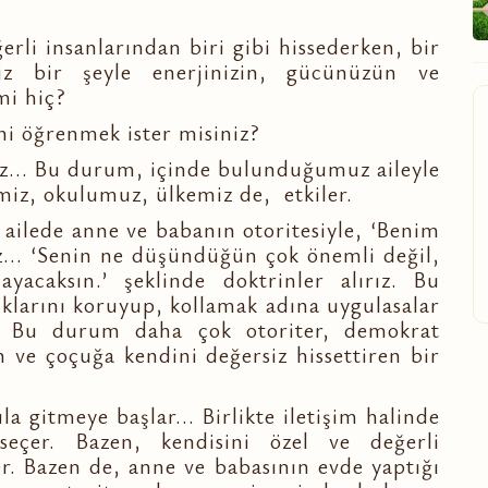
rli insanlarından biri gibi hissederken, bir
z bir şeyle enerjinizin, gücünüzün ve
mi hiç?
ini öğrenmek ister misiniz?
ız... Bu durum, içinde bulunduğumuz aileyle
emiz, okulumuz, ülkemiz de, etkiler.
ilede anne ve babanın otoritesiyle, ‘Benim
ız... ‘Senin ne düşündüğün çok önemli değil,
yacaksın.’ şeklinde doktrinler alırız. Bu
klarını koruyup, kollamak adına uygulasalar
r. Bu durum daha çok otoriter, demokrat
 ve çoçuğa kendini değersiz hissettiren bir
 gitmeye başlar... Birlikte iletişim halinde
seçer. Bazen, kendisini özel ve değerli
er. Bazen de, anne ve babasının evde yaptığı