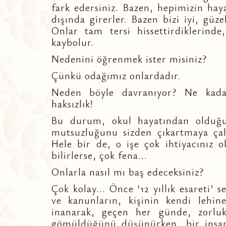
fark edersiniz. Bazen, hepimizin ha
dışında girerler. Bazen bizi iyi, güze
Onlar tam tersi hissettirdiklerin
kaybolur.
Nedenini öğrenmek ister misiniz?
Çünkü odağımız onlardadır.
Neden böyle davranıyor? Ne kada
haksızlık!
Bu durum, okul hayatından olduğu 
mutsuzluğunu sizden çıkartmaya çal
Hele bir de, o işe çok ihtiyacınız 
bilirlerse, çok fena...
Onlarla nasıl mı baş edeceksiniz?
Çok kolay... Önce ‘12 yıllık esareti’
ve kanunların, kişinin kendi lehin
inanarak, geçen her günde, zorlukl
gömüldüğünü düşünürken, bir insanı