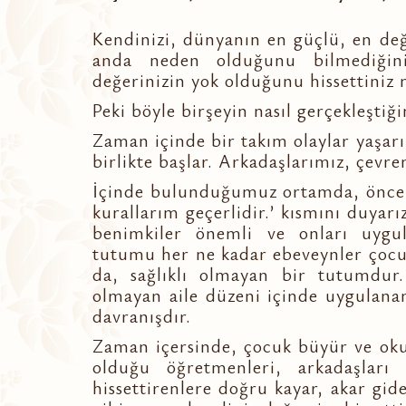
Kendinizi, dünyanın en güçlü, en değe
anda neden olduğunu bilmediğini
değerinizin yok olduğunu hissettiniz 
Peki böyle birşeyin nasıl gerçekleştiğ
Zaman içinde bir takım olaylar yaşar
birlikte başlar. Arkadaşlarımız, çevr
İçinde bulunduğumuz ortamda, önce a
kurallarım geçerlidir.’ kısmını duyar
benimkiler önemli ve onları uygula
tutumu her ne kadar ebeveynler çocu
da, sağlıklı olmayan bir tutumdu
olmayan aile düzeni içinde uygulanan
davranışdır.
Zaman içersinde, çocuk büyür ve okula
olduğu öğretmenleri, arkadaşları 
hissettirenlere doğru kayar, akar gid