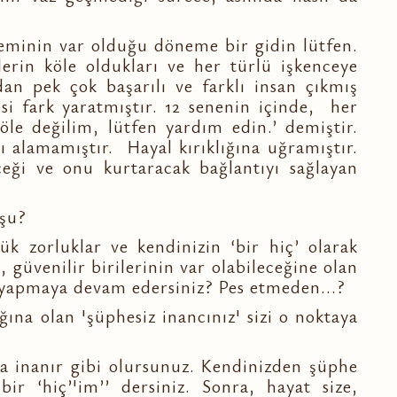
steminin var olduğu döneme bir gidin lütfen.
lerin köle oldukları ve her türlü işkenceye
dan pek çok başarılı ve farklı insan çıkmış
 fark yaratmıştır. 12 senenin içinde, her
köle değilim, lütfen yardım edin.’ demiştir.
ı alamamıştır. Hayal kırıklığına uğramıştır.
eği ve onu kurtaracak bağlantıyı sağlayan
 şu?
k zorluklar ve kendinizin ‘bir hiç’ olarak
, güvenilir birilerinin var olabileceğine olan
r yapmaya devam edersiniz? Pes etmeden...?
ğına olan 'şüphesiz inancınız' sizi o noktaya
r ara inanır gibi olursunuz. Kendinizden şüphe
bir ‘hiç’'im’’ dersiniz. Sonra, hayat size,