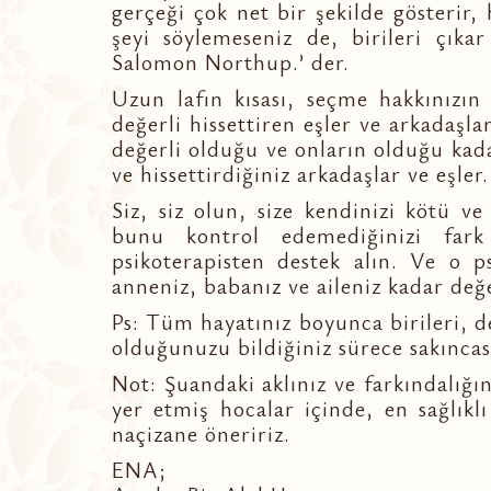
gerçeği çok net bir şekilde gösterir, h
şeyi söylemeseniz de, birileri çıka
Salomon Northup.’ der.
Uzun lafın kısası, seçme hakkınızın
değerli hissettiren eşler ve arkadaşlar
değerli olduğu ve onların olduğu kada
ve hissettirdiğiniz arkadaşlar ve eşler.
Siz, siz olun, size kendinizi kötü ve 
bunu kontrol edemediğinizi fark e
psikoterapisten destek alın. Ve o ps
anneniz, babanız ve aileniz kadar değ
Ps: Tüm hayatınız boyunca birileri, d
olduğunuzu bildiğiniz sürece sakıncas
Not: Şuandaki aklınız ve farkındalığı
yer etmiş hocalar içinde, en sağlıkl
naçizane öneririz.
ENA;