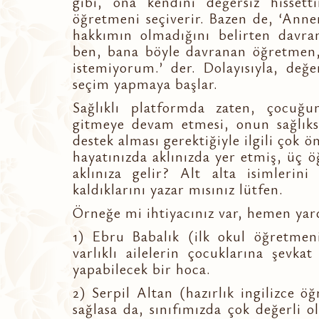
gibi, ona kendini değersiz hissett
öğretmeni seçiverir. Bazen de, ‘Anne
hakkımın olmadığını belirten davran
ben, bana böyle davranan öğretmen, e
istemiyorum.’ der. Dolayısıyla, değer
seçim yapmaya başlar.
Sağlıklı platformda zaten, çocuğ
gitmeye devam etmesi, onun sağlıksı
destek alması gerektiğiyle ilgili çok 
hayatınızda aklınızda yer etmiş, üç 
aklınıza gelir? Alt alta isimlerini 
kaldıklarını yazar mısınız lütfen.
Örneğe mi ihtiyacınız var, hemen yar
1) Ebru Babalık (ilk okul öğretmen
varlıklı ailelerin çocuklarına şevk
yapabilecek bir hoca.
2) Serpil Altan (hazırlık ingilizce ö
sağlasa da, sınıfımızda çok değerli o