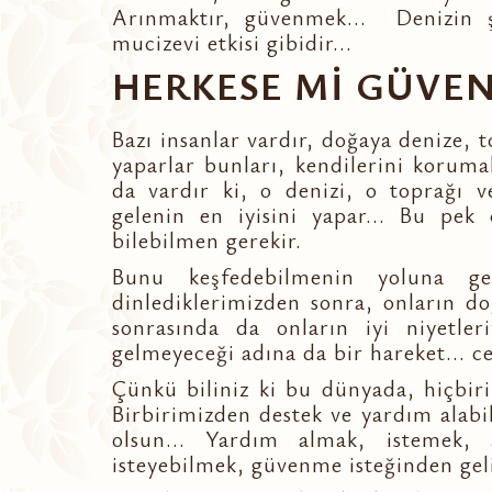
Arınmaktır, güvenmek... Denizin şi
mucizevi etkisi gibidir...
HERKESE Mİ GÜVEN
Bazı insanlar vardır, doğaya denize, t
yaparlar bunları, kendilerini korumak
da vardır ki, o denizi, o toprağı 
gelenin en iyisini yapar... Bu pek 
bilebilmen gerekir.
Bunu keşfedebilmenin yoluna ge
dinlediklerimizden sonra, onların do
sonrasında da onların iyi niyetleri
gelmeyeceği adına da bir hareket... ce
Çünkü biliniz ki bu dünyada, hiçbiri
Birbirimizden destek ve yardım alabil
olsun... Yardım almak, istemek, a
isteyebilmek, güvenme isteğinden geli