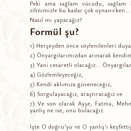
Peki ama sağlam vücudu, sağlam kaf
zihnimizle bu kadar çok oynanırken...
Nasıl mı yapacağız?
Formül şu?
1) Herşeyden önce söylenilenleri duyac
2) Önyargılarımızdan arınarak kendimi
3) Yani cesaretli olacağız... Önyargıl
4) Gözlemleyeceğiz,
5) Kendi aklımıza güveneceğiz,
6) Sorgulayacağız, araştıracağız ve
7) Ve son olarak Ayşe, Fatma, Mehm
yanlış ne ise, onu bulacağız.
İşte O doğru’yu ve O yanlış’ı keşfetti