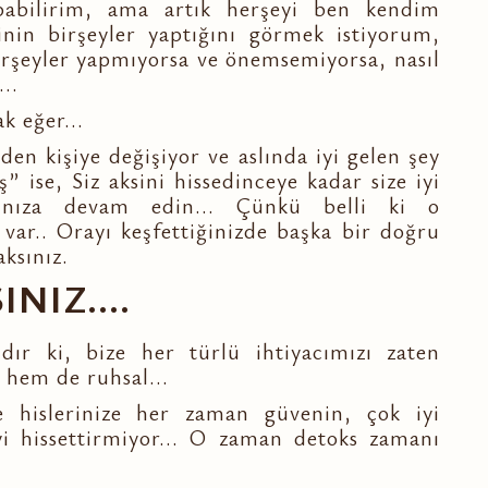
pabilirim, ama artık herşeyi ben kendim
nin birşeyler yaptığını görmek istiyorum,
birşeyler yapmıyorsa ve önemsemiyorsa, nasıl
..
k eğer...
den kişiye değişiyor ve aslında iyi gelen şey
” ise, Siz aksini hissedinceye kadar size iyi
ınıza devam edin... Çünkü belli ki o
a var.. Orayı keşfettiğinizde başka bir doğru
aksınız.
NIZ....
ır ki, bize her türlü ihtiyacımızı zaten
, hem de ruhsal...
e hislerinize her zaman güvenin, çok iyi
yi hissettirmiyor... O zaman detoks zamanı