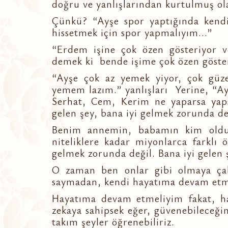
doğru ve yanlışlarından kurtulmuş o
Çünkü? “Ayşe spor yaptığında kendin
hissetmek için spor yapmalıyım...”
“Erdem işine çok özen gösteriyor v
demek ki bende işime çok özen göste
“Ayşe çok az yemek yiyor, çok güz
yemem lazım.” yanlışları Yerine, “A
Serhat, Cem, Kerim ne yaparsa yapsı
gelen şey, bana iyi gelmek zorunda değ
Benim annemin, babamın kim oldu
niteliklere kadar miyonlarca farklı 
gelmek zorunda değil. Bana iyi gelen ş
O zaman ben onlar gibi olmaya çalı
saymadan, kendi hayatıma devam etme
Hayatıma devam etmeliyim fakat, ha
zekaya sahipsek eğer, güvenebileceğim
takım şeyler öğrenebiliriz.