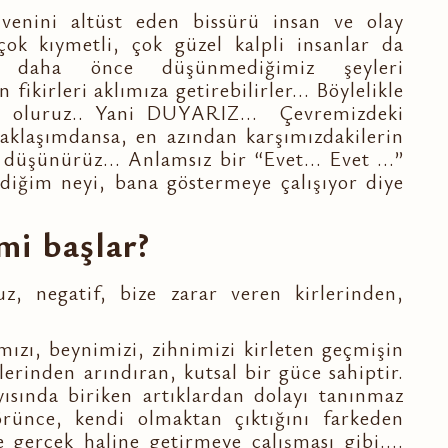
venini altüst eden bissürü insan ve olay
çok kıymetli, çok güzel kalpli insanlar da
e daha önce düşünmediğimiz şeyleri
ikirleri aklımıza getirebilirler... Böylelikle
miş oluruz.. Yani DUYARIZ... Çevremizdeki
yaklaşımdansa, en azından karşımızdakilerin
 düşünürüz... Anlamsız bir “Evet... Evet ...”
ğim neyi, bana göstermeye çalışıyor diye
mi başlar?
, negatif, bize zarar veren kirlerinden,
ı, beynimizi, zihnimizi kirleten geçmişin
erinden arındıran, kutsal bir güce sahiptir.
ıyısında biriken artıklardan dolayı tanınmaz
örünce, kendi olmaktan çıktığını farkeden
 gerçek haline getirmeye çalışması gibi....