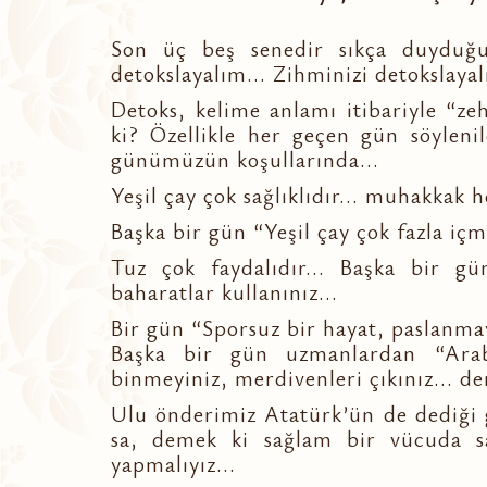
Son üç beş senedir sıkça duyduğ
detokslayalım... Zihminizi detokslayal
Detoks, kelime anlamı itibariyle “z
ki? Özellikle her geçen gün söyleni
günümüzün koşullarında...
Yeşil çay çok sağlıklıdır... muhakkak h
Başka bir gün “Yeşil çay çok fazla i
Tuz çok faydalıdır... Başka bir g
baharatlar kullanınız...
Bir gün “Sporsuz bir hayat, paslanma
Başka bir gün uzmanlardan “Araba
binmeyiniz, merdivenleri çıkınız... den
Ulu önderimiz Atatürk’ün de dediği 
sa, demek ki sağlam bir vücuda 
yapmalıyız...