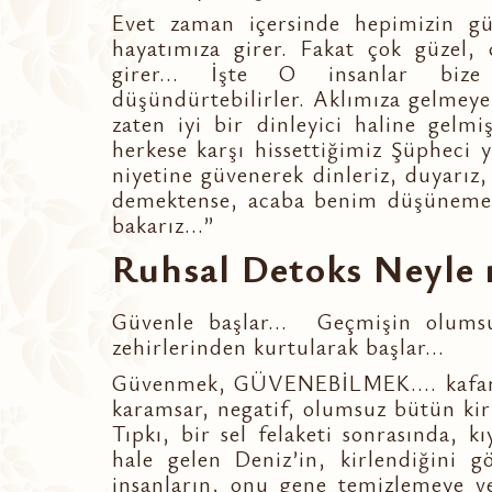
Evet zaman içersinde hepimizin gü
hayatımıza girer. Fakat çok güzel, 
girer... İşte O insanlar biz
düşündürtebilirler. Aklımıza gelmeyen f
zaten iyi bir dinleyici haline gel
herkese karşı hissettiğimiz Şüpheci 
niyetine güvenerek dinleriz, duyarız,
demektense, acaba benim düşünemedi
bakarız...”
Ruhsal Detoks Neyle 
Güvenle başlar... Geçmişin olumsuz
zehirlerinden kurtularak başlar...
Güvenmek, GÜVENEBİLMEK.... kafamız
karamsar, negatif, olumsuz bütün kirl
Tıpkı, bir sel felaketi sonrasında, k
hale gelen Deniz’in, kirlendiğini g
insanların, onu gene temizlemeye ve