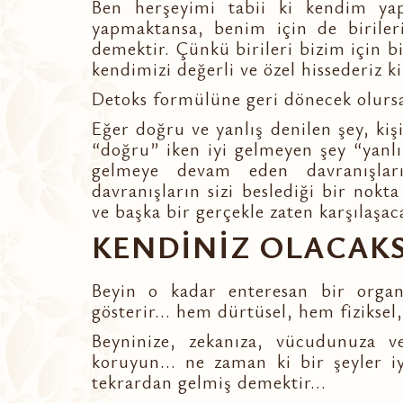
Ben herşeyimi tabii ki kendim ya
yapmaktansa, benim için de birileri
demektir. Çünkü birileri bizim için 
kendimizi değerli ve özel hissederiz ki.
Detoks formülüne geri dönecek olursa
Eğer doğru ve yanlış denilen şey, kişi
“doğru” iken iyi gelmeyen şey “yanlış
gelmeye devam eden davranışlar
davranışların sizi beslediği bir nokt
ve başka bir gerçekle zaten karşılaşac
KENDİNİZ OLACAKSI
Beyin o kadar enteresan bir organd
gösterir... hem dürtüsel, hem fiziksel
Beyninize, zekanıza, vücudunuza v
koruyun... ne zaman ki bir şeyler i
tekrardan gelmiş demektir...