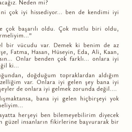
lacağız. Neden mi?
i çok iyi hissediyor... ben de kendimi iyi
e çok başarılı oldu. Çok mutlu biri oldu,
rmeliyim...”
el bir vücudu var. Demek ki benim de az
yşe, Fatma, Hasan, Hüseyin, Eda, Ali, Kaan,
n... Onlar benden çok farklı... onlara iyi
il ki...
ğundan, doğduğum topraklardan aldığım
özelliğim var. Onlara iyi gelen şey bana iyi
eyler de onlara iyi gelmek zorunda değil....
şmaktansa, bana iyi gelen hiçbirşeyi yok
liyim...
yatta herşeyi ben bilemeyebilirim diyecek
 güzel insanların fikirlerine başvurarak bir