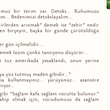
umuz bir terim var. Detoks... Ruhumuzu
ım... Bedenimizi detokslayalım...
ehirlerden arınmak” demek ise “zehir” nedir
len birşeyin, başka bir günde çürütüldüğü
er gün içilmelidir...
çmemek lazım çünkü tansiyonu düşürür...
ün tuz amerikada yasaklandı, onun yerine
ya yüz tutmuş maden gibidir...”
 kullanmayınız... yürüyünüz... asansöre
iyor...
gibi “Sağlam kafa sağlam vücutta bulunur.”
sahip olmak için, vücudumuzu da sağlam