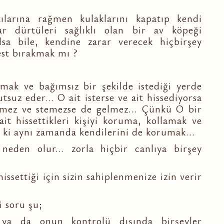
ılarına rağmen kulaklarını kapatıp kendi
ar dürtüleri sağlıklı olan bir av köpeği
sa bile, kendine zarar verecek hiçbirşey
est bırakmak mı ?
mak ve bağımsız bir şekilde istediği yerde
suz eder... O ait isterse ve ait hissediyorsa
ssetmez ve stemezse de gelmez... Çünkü O bir
it hissettikleri kişiyi koruma, kollamak ve
 ki aynı zamanda kendilerini de korumak...
eden olur... zorla hiçbir canlıya birşey
hissettiği için sizin sahiplenmenize izin verir
i soru şu;
, ya da onun kontrolü dışında birşeyler