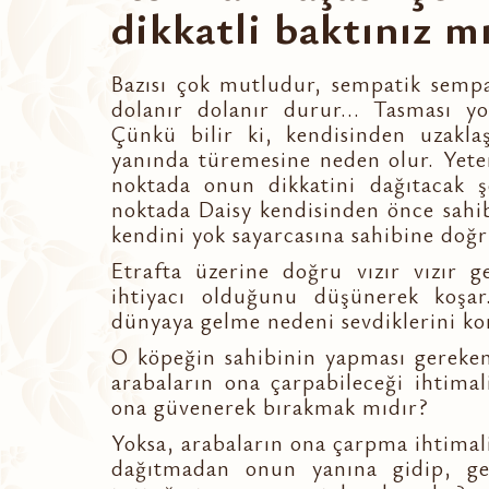
dikkatli baktınız m
Bazısı çok mutludur, sempatik sempa
dolanır dolanır durur... Tasması yo
Çünkü bilir ki, kendisinden uzakla
yanında türemesine neden olur. Yeter
noktada onun dikkatini dağıtacak ş
noktada Daisy kendisinden önce sahi
kendini yok sayarcasına sahibine doğr
Etrafta üzerine doğru vızır vızır g
ihtiyacı olduğunu düşünerek koşar
dünyaya gelme nedeni sevdiklerini kor
O köpeğin sahibinin yapması gereken
arabaların ona çarpabileceği ihtima
ona güvenerek bırakmak mıdır?
Yoksa, arabaların ona çarpma ihtimali
dağıtmadan onun yanına gidip, ge