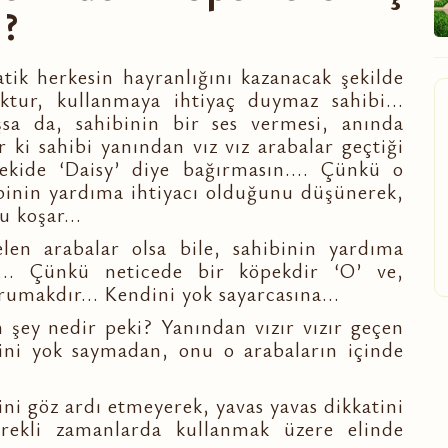
ı?
tik herkesin hayranlığını kazanacak şekilde
ktur, kullanmaya ihtiyaç duymaz sahibi...
şsa da, sahibinin bir ses vermesi, anında
 ki sahibi yanından vız vız arabalar geçtiği
ekide ‘Daisy’ diye bağırmasın.... Çünkü o
binin yardıma ihtiyacı olduğunu düşünerek,
u koşar...
elen arabalar olsa bile, sahibinin yardıma
... Çünkü neticede bir köpekdir ‘O’ ve,
umakdır... Kendini yok sayarcasına...
 şey nedir peki? Yanından vızır vızır geçen
lini yok saymadan, onu o arabaların içinde
ni göz ardı etmeyerek, yavas yavas dikkatini
rekli zamanlarda kullanmak üzere elinde