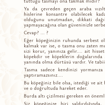
tuttuğu tasmayı ona takmak mıdır?
Ya da çevreden geçen araba vızılt
hislerine konsantre olabilecek kad
olduğunu unutmadan, dikkati dağıl
yapmayacağına olan güveninizle serb
Cevap? ... ?
Eğer köpeğinizin ruhunda serbest ol
kalmak var ise, o tasma onu zaten mut
sizi korur, yanınıza gelir.... ait hi
köpekdir ve köpeklerin doğalarında a
yanında olma dürtüsü vardır. Ve tabii
Tasma sadece kendinizi yormanıza n
yaptıramazsınız....
Bu köpeğiniz bile olsa, istediği ve ait 
ve o doğrultuda hareket eder.
Burda altı çizilmesi gereken en öneml
Siz köpeğinize biri saldırdığında