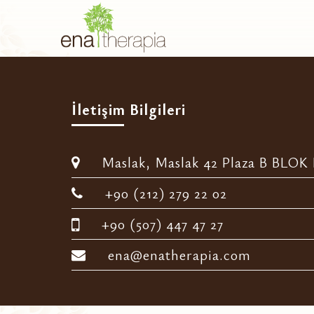
İletişim Bilgileri
Maslak, Maslak 42 Plaza B BLOK D
+90 (212) 279 22 02
+90 (507) 447 47 27
ena@enatherapia.com