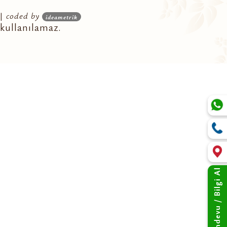
 |
coded by
ideametrik
 kullanılamaz.
Randevu / Bilgi Al