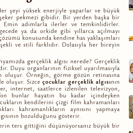
 Her şeyi yüksek enerjiyle yaparlar ve büyük
 şeker pekmezi gibidir. Bir yerden başka bir
. Emin adımlarla ilerler ve temkinlidirler.
ecede ya da orkide gibi yıllarca açılmayı
 çözümü konusunda kendine has yaklaşımları
kli ve stili farklıdır. Dolasıyla her bireyin
yamızda gerçeklik algısı nerede? Gerçeklik
dır. Duyu organlarının fiziksel uyarılmasıyla
den oluşur. Örneğin, görme gözün retinasına
ile oluşur. Sizce
çocuklar gerçeklik algısı
nın
er, internet, saatlerce izlenilen televizyon,
fon bunlar hayatın bu kadar içindeyken
cukların kendilerini çizgi film kahramanları
ıkları kahramanlıkların aynısını yapmaya
lgısının bozulduğunu gösterir.
erin ters gittiğini düşünüyorsanız büyük bir