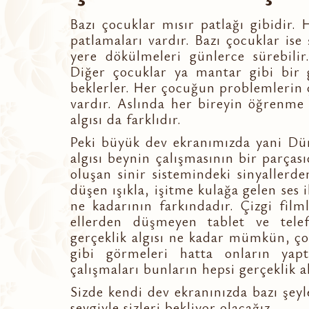
Bazı çocuklar mısır patlağı gibidir.
patlamaları vardır. Bazı çocuklar ise
yere dökülmeleri günlerce sürebilir
Diğer çocuklar ya mantar gibi bir g
beklerler. Her çocuğun problemlerin
vardır. Aslında her bireyin öğrenme şe
algısı da farklıdır.
Peki büyük dev ekranımızda yani Dün
algısı beynin çalışmasının bir parçası
oluşan sinir sistemindeki sinyaller
düşen ışıkla, işitme kulağa gelen ses 
ne kadarının farkındadır. Çizgi filml
ellerden düşmeyen tablet ve tele
gerçeklik algısı ne kadar mümkün, ço
gibi görmeleri hatta onların yapt
çalışmaları bunların hepsi gerçeklik a
Sizde kendi dev ekranınızda bazı şeyl
sevgiyle sizleri bekliyor olacağız.