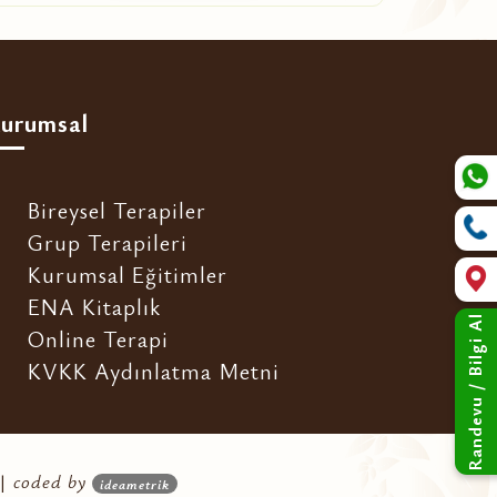
urumsal
Bireysel Terapiler
Grup Terapileri
Kurumsal Eğitimler
ENA Kitaplık
Randevu / Bilgi Al
Online Terapi
KVKK Aydınlatma Metni
 |
coded by
ideametrik