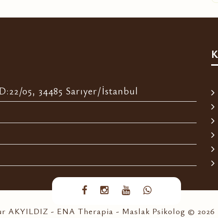
K
:22/05, 34485 Sarıyer/İstanbul
Nur AKYILDIZ - ENA Therapia - Maslak Psikolog © 2026