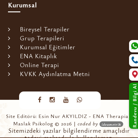
Kurumsal
Bireysel Terapiler
Grup Terapileri
Kurumsal Eğitimler
ENA Kitaplık
Online Terapi
KVKK Aydınlatma Metni
Randevu / Bilgi Al
Site Editörü: Esin Nur AKYILDIZ - ENA Therapia -
Maslak Psikolog © 2026 |
coded by
ideametrik
Sitemizdeki yazılar bilgilendirme amaçlıdır
tedavi maksadıyla kullanılamaz.