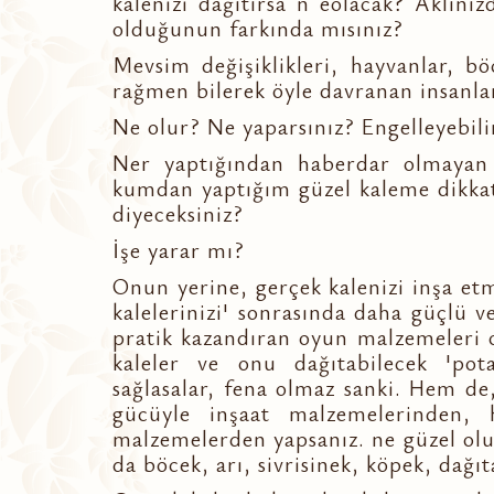
kalenizi dağıtırsa n eolacak? Aklınız
olduğunun farkında mısınız?
Mevsim değişiklikleri, hayvanlar, böc
rağmen bilerek öyle davranan insanlar,
Ne olur? Ne yaparsınız? Engelleyebili
Ner yaptığından haberdar olmayan 
kumdan yaptığım güzel kaleme dikkat
diyeceksiniz?
İşe yarar mı?
Onun yerine, gerçek kalenizi inşa e
kalelerinizi' sonrasında daha güçlü v
pratik kazandıran oyun malzemeleri o
kaleler ve onu dağıtabilecek 'pota
sağlasalar, fena olmaz sanki. Hem de
gücüyle inşaat malzemelerinden,
malzemelerden yapsanız. ne güzel olur
da böcek, arı, sivrisinek, köpek, dağıta