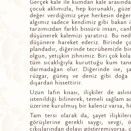
Gerçek kale ile kumdan kale arasında
çocuk aklımızla, hep korunaklı, güzel
değer verdiğimiz şeye herkesin değe
algımız sadece kendimiz gibi bakan 
tarzımızdan farklı bissürü insan, can
düşünerek kalemizi yaratırız. Bu ne
düşünere hareket ederiz. Birinde ç
plandadır, diğerinde tecrübemizle birl
olgun, yetişkin zihnimiz. Biri çok kol
tüm sıcaklığıyla kuruttuğu kum tanec
darmadağan olur. Diğerinde ise, şay
rüzgar, güneş ve deniz gibi doğa 
dışardan hissettirir.
Uzun lafın kısası, ilişkiler de aslı
istenildiği bilinerek, temeli sağlam a
üzerine kurulmuş bir kaleniz varsa, hi
Tam tersi olarak da, şayet ilişkile
görüşlerine gerekli saygı, sevgi, 
çıkışlarından dolayı gösteremiyorsa, 