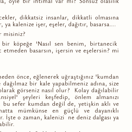
da, öyle bir ihtimal var mı? Sonsuz olasılık
ekler, dikkatsiz insanlar, dikkatli olmasına
 ya kalenize işer, eşeler, dağıtır, basarsa….
r misiniz?
bir köpeğe 'Nasıl sen benim, birtanecik
 etmeden basarsın, işersin ve eşelersin? mi
tmeden önce, eğlenerek uğraştığınız 'kumdan
e dağılmaz bir kale yapabilmeniz adına, size
larak görseniz nasıl olur? Kolay dağılabilir
nsiyel' şeyleri keşfedip, önlem almanızı
, bu sefer kumdan değil de, yetişkin aklı ve
 hatta mümkünse en güçlü ve dayanıklı
. İşte o zaman, kalenizi ne deniz dalgası ya
bilir.