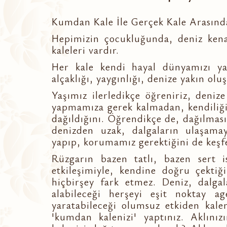
Kumdan Kale İle Gerçek Kale Arasındak
Hepimizin çocukluğunda, deniz kenar
kaleleri vardır.
Her kale kendi hayal dünyamızı yan
alçaklığı, yaygınlığı, denize yakın oluş
Yaşımız ilerledikçe öğreniriz, deni
yapmamıza gerek kalmadan, kendiliğin
dağıldığını. Öğrendikçe de, dağılması
denizden uzak, dalgaların ulaşama
yapıp, korumamız gerektiğini de keşf
Rüzgarın bazen tatlı, bazen sert is
etkileşimiyle, kendine doğru çektiğ
hiçbirşey fark etmez. Deniz, dalgala
alabileceği herşeyi eşit noktay age
yaratabileceği olumsuz etkiden kale
'kumdan kalenizi' yaptınız. Aklını