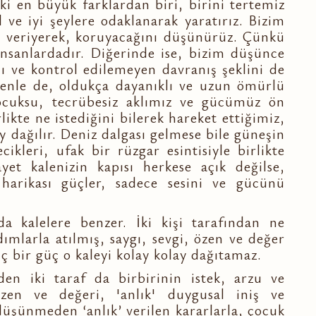
ki en büyük farklardan biri, birini tertemiz
 ve iyi şeylere odaklanarak yaratırız. Bizim
r veriyerek, koruyacağını düşünürüz. Çünkü
insanlardadır. Diğerinde ise, bizim düşünce
lı ve kontrol edilemeyen davranış şeklini de
denle de, oldukça dayanıklı ve uzun ömürlü
ocuksu, tecrübesiz aklımız ve gücümüz ön
ikte ne istediğini bilerek hareket ettiğimiz,
ay dağılır. Deniz dalgası gelmese bile güneşin
ikleri, ufak bir rüzgar esintisiyle birlikte
et kalenizin kapısı herkese açık değilse,
harikası güçler, sadece sesini ve gücünü
nda kalelere benzer. İki kişi tarafından ne
dımlarla atılmış, saygı, sevgi, özen ve değer
ç bir güç o kaleyi kolay kolay dağıtamaz.
rden iki taraf da birbirinin istek, arzu ve
özen ve değeri, 'anlık' duygusal iniş ve
düşünmeden ‘anlık’ verilen kararlarla, çocuk