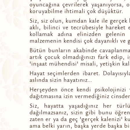
oyuncağına çevrilerek yaşanıyorsa, 
koruyabilme ihtimali çok düşüktür.
Siz, siz olun, kumdan kale ile gerçek k
aklı, bilinci ve tecrübesiyle hareke
kollamak adına elinizden gelenin
malzemenin kendisi çok dayanıklı ve g
Bütün bunların akabinde cavaplanmas
artık çocuk olmadığınızı fark edip,
'inşaat mühendisi' misali, yetişkin k
Hayat seçimlerden ibaret. Dolayısıyl
aslında sizin hayatınız…
Herşeyden önce kendi psikolojinizi 
dağıtmasına izin vermediğiniz cinsden
Siz, hayatta yaşadığınız her tü
dağılmazsanız, sizin gibi bunu öğren
zaten er ya da geç 'gerçek kalenizi' k
ama belki yarın, başka yerde başka biri