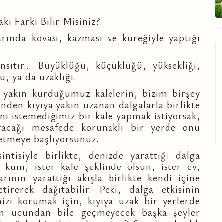
i Farkı Bilir Misiniz?
ında kovası, kazması ve küreğiyle yaptığı
sıtır… Büyüklüğü, küçüklüğü, yüksekliği,
u, ya da uzaklığı.
ze yakın kurduğumuz kalelerin, bizim birşey
den kıyıya yakın uzanan dalgalarla birlikte
nı istemediğimiz bir kale yapmak istiyorsak,
yacağı mesafede korunaklı bir yerde onu
etmeye başlıyorsunuz.
intisiyle birlikte, denizde yarattığı dalga
i kum, ister kale şeklinde olsun, ister ev,
rının yarattığı akışla birlikte kendi içine
tirerek dağıtabilir. Peki, dalga etkisinin
nizi korumak için, kıyıya uzak bir yerlerde
zın ucundan bile geçmeyecek başka şeyler