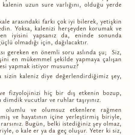
o kalenin uzun sure varlığını, olduğu yerde
ale arasındaki farkı çok iyi bilerek, yetişkin
t edin. Yoksa, kalenizi herşeyden korumak ve
 en iyisini yapsanız da, eninde sonunda
üçlü olmadığı için, dağılacaktır.
ı gereken en önemli soru aslında şu; Siz,
 işini en mükemmel şekilde yapmaya çalışan
alesi yapmak istiyor musunuz?
a sizin kaleniz diye değerlendirdiğimiz şey,
ve fizyolojinizi hiç bir dış etkenin bozup,
 dimdik vucutlar ve ruhlar taşıyınız.
rlü olumlu ve olumsuz etkenlere rağmen
miş ve hayatının içine yerleştirmiş biriyle,
urarsınız. Bugün, belki istediğiniz şey olmaz,
yle, o kale er ya da geç oluşur. Yeter ki siz,