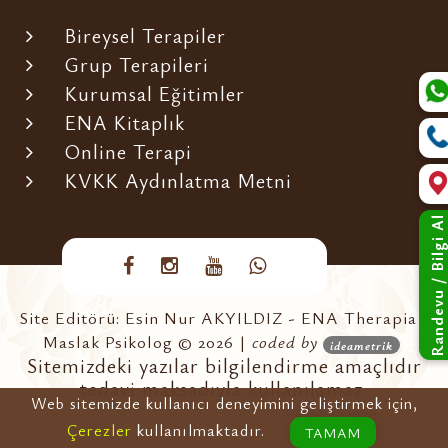
Bireysel Terapiler
Grup Terapileri
Kurumsal Eğitimler
ENA Kitaplık
Online Terapi
KVKK Aydınlatma Metni
Randevu / Bilgi Al
Site Editörü: Esin Nur AKYILDIZ - ENA Therapia -
Maslak Psikolog © 2026 |
coded by
ideametrik
Sitemizdeki yazılar bilgilendirme amaçlıdır
tedavi maksadıyla kullanılamaz.
Web sitemizde kullanıcı deneyimini geliştirmek için,
Çerezler
kullanılmaktadır.
TAMAM