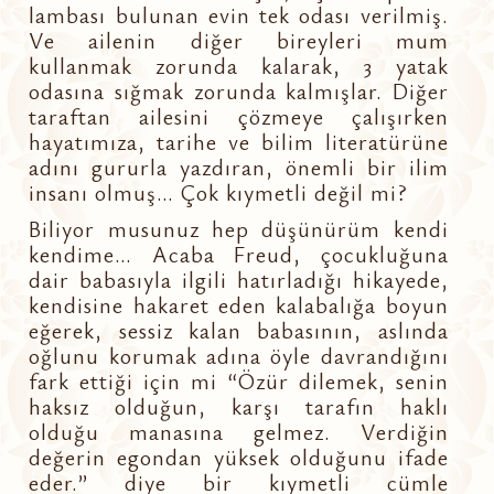
lambası bulunan evin tek odası verilmiş.
Ve ailenin diğer bireyleri mum
kullanmak zorunda kalarak, 3 yatak
odasına sığmak zorunda kalmışlar. Diğer
taraftan ailesini çözmeye çalışırken
hayatımıza, tarihe ve bilim literatürüne
adını gururla yazdıran, önemli bir ilim
insanı olmuş… Çok kıymetli değil mi?
Biliyor musunuz hep düşünürüm kendi
kendime… Acaba Freud, çocukluğuna
dair babasıyla ilgili hatırladığı hikayede,
kendisine hakaret eden kalabalığa boyun
eğerek, sessiz kalan babasının, aslında
oğlunu korumak adına öyle davrandığını
fark ettiği için mi “Özür dilemek, senin
haksız olduğun, karşı tarafın haklı
olduğu manasına gelmez. Verdiğin
değerin egondan yüksek olduğunu ifade
eder.” diye bir kıymetli cümle