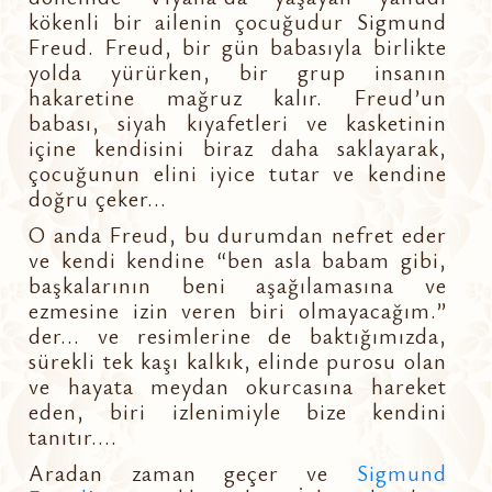
kökenli bir ailenin çocuğudur Sigmund
Freud. Freud, bir gün babasıyla birlikte
yolda yürürken, bir grup insanın
hakaretine mağruz kalır. Freud’un
babası, siyah kıyafetleri ve kasketinin
içine kendisini biraz daha saklayarak,
çocuğunun elini iyice tutar ve kendine
doğru çeker...
O anda Freud, bu durumdan nefret eder
ve kendi kendine “ben asla babam gibi,
başkalarının beni aşağılamasına ve
ezmesine izin veren biri olmayacağım.”
der... ve resimlerine de baktığımızda,
sürekli tek kaşı kalkık, elinde purosu olan
ve hayata meydan okurcasına hareket
eden, biri izlenimiyle bize kendini
tanıtır....
Aradan zaman geçer ve
Sigmund