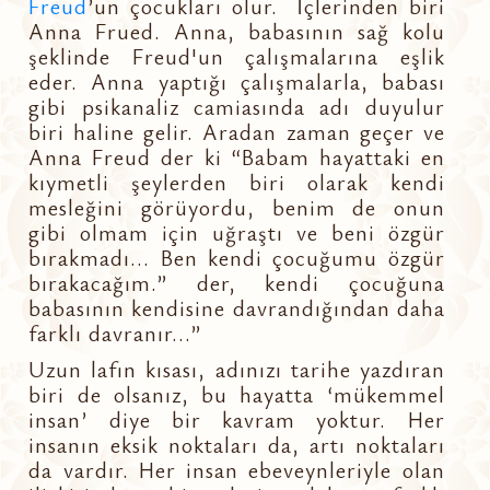
Freud
’un çocukları olur. İçlerinden biri
Anna Frued. Anna, babasının sağ kolu
şeklinde Freud'un çalışmalarına eşlik
eder. Anna yaptığı çalışmalarla, babası
gibi psikanaliz camiasında adı duyulur
biri haline gelir. Aradan zaman geçer ve
Anna Freud der ki “Babam hayattaki en
kıymetli şeylerden biri olarak kendi
mesleğini görüyordu, benim de onun
gibi olmam için uğraştı ve beni özgür
bırakmadı... Ben kendi çocuğumu özgür
bırakacağım.” der, kendi çocuğuna
babasının kendisine davrandığından daha
farklı davranır...”
Uzun lafın kısası, adınızı tarihe yazdıran
biri de olsanız, bu hayatta ‘mükemmel
insan’ diye bir kavram yoktur. Her
insanın eksik noktaları da, artı noktaları
da vardır. Her insan ebeveynleriyle olan