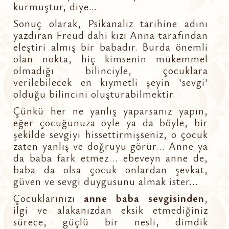
kurmuştur, diye…
Sonuç olarak, Psikanaliz tarihine adını
yazdıran Freud dahi kızı Anna tarafından
eleştiri almış bir babadır. Burda önemli
olan nokta, hiç kimsenin mükemmel
olmadığı bilinciyle, çocuklara
verilebilecek en kıymetli şeyin 'sevgi'
olduğu bilincini oluşturabilmektir.
Çünkü her ne yanlış yaparsanız yapın,
eğer çocuğunuza öyle ya da böyle, bir
şekilde sevgiyi hissettirmişseniz, o çocuk
zaten yanlış ve doğruyu görür... Anne ya
da baba fark etmez... ebeveyn anne de,
baba da olsa çocuk onlardan şevkat,
güven ve sevgi duygusunu almak ister...
Çocuklarınızı
anne baba sevgisinden
,
ilgi ve alakanızdan eksik etmediğiniz
sürece, güçlü bir nesli, dimdik